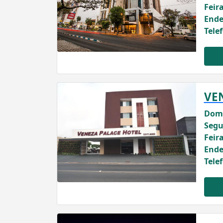
Feira
Ende
Tele
VE
Domi
Segu
Feira
Ende
Tele