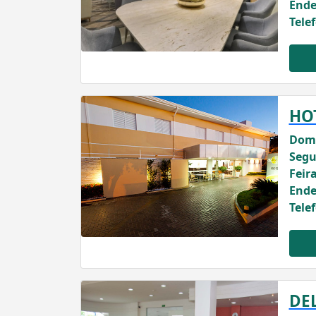
Ende
Tele
HO
Domi
Segu
Feira
Ende
Tele
DE