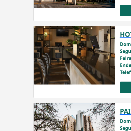
HOT
Domi
Segu
Feira
Ende
Tele
PA
Domi
Segu