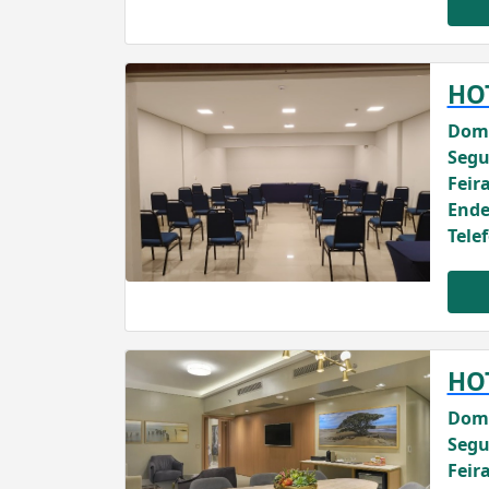
HO
Domi
Segu
Feira
Ende
Tele
HO
Domi
Segu
Feira