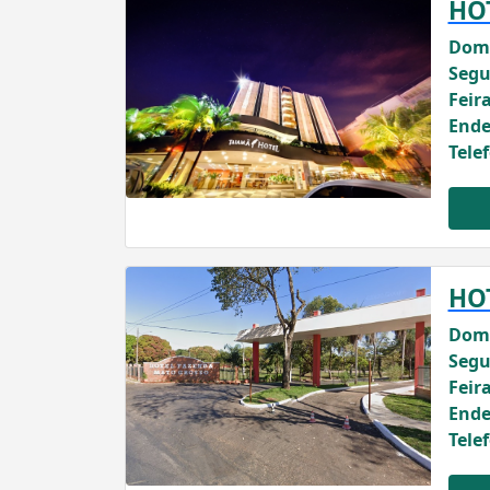
HO
Domi
Segu
Feira
Ende
Tele
HO
Domi
Segu
Feira
Ende
Tele