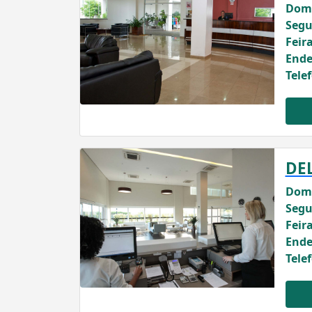
Domi
Segu
Feira
Ende
Tele
DE
Domi
Segu
Feira
Ende
Tele