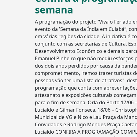
semana
A programação do projeto 'Viva o Feriado e
evento da 'Semana da Índia em Cuiabá”, conti
em várias regiões da cidade. A iniciativa é
conjunto com as secretarias de Cultura, Espo
Desenvolvimento Econômico e demais parceir
Emanuel Pinheiro que não mediu esforços p
dos dois anos perdidos por causa da pandem
comprometimento, iremos trazer turistas do
pessoas vão ter uma lista de atrativos", dest
programação que conta com apresentações c
artesanato e exposições culturais começam a
para o fim de semana: Orla do Porto 17/06 
Lucialdo e Gilmar Fonseca. 18/06 – Christo
Municipal de VG e Nico e Lau Praça da Mandi
Convidados e Rodrigo Mendes Praça Caetan
Lucialdo CONFIRA A PROGRAMAÇÃO COMPLETA