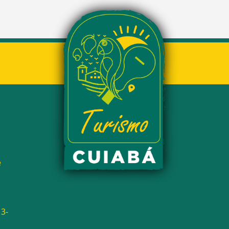
é
13-