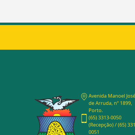
Avenida Manoel Jos
de Arruda, nº 1899,
Porto.
(65) 3313-0050
(Recepção) / (65) 33
0051