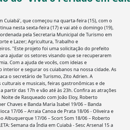
m Cuiabá', que começou na quarta-feira (15), com o
nua nesta sexta-feira (17) e vai até o domingo (19),
 coordenada pela Secretaria Municipal de Turismo em
rte e Lazer; Agricultura, Trabalho e
os. "Este projeto foi uma solicitação do prefeito
ara ajudar os setores visando que se recuperarem
ia. Com a ajuda de vocês, com ideias e
 interior e segurar os cuiabanos na nossa cidade. As
aca o secretário de Turismo, Zito Adrien. A
ulturais e musicais, feiras gastronômicas e de
 partir das 17h e vão até às 23h. Confira as atrações
– Noite de Rasqueado com João Eloy, Roberto
pher Chaves e Banda Maria Isabel 19/06 – Banda
oca 17/06 – Arraia Canoa de Prata 18/06 - Oliveira e
o Albuquerque 17/06 – Scort Som 18/06 – Roberto
: Semana da Índia em Cuiabá - Sesc Arsenal 15 a