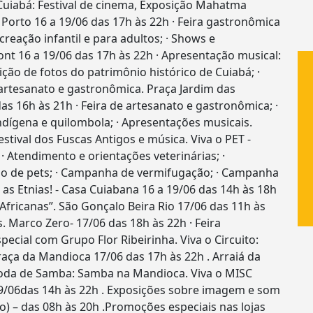
Cuiabá: Festival de cinema, Exposição Mahatma
 Porto 16 a 19/06 das 17h às 22h · Feira gastronômica
ecreação infantil e para adultos; · Shows e
nt 16 a 19/06 das 17h às 22h · Apresentação musical:
ção de fotos do patrimônio histórico de Cuiabá; ·
 artesanato e gastronômica. Praça Jardim das
as 16h às 21h · Feira de artesanato e gastronômica; ·
dígena e quilombola; · Apresentações musicais.
estival dos Fuscas Antigos e música. Viva o PET -
· Atendimento e orientações veterinárias; ·
ão de pets; · Campanha de vermifugação; · Campanha
 as Etnias! - Casa Cuiabana 16 a 19/06 das 14h às 18h
e Africanas”. São Gonçalo Beira Rio 17/06 das 11h às
 Marco Zero- 17/06 das 18h às 22h · Feira
ecial com Grupo Flor Ribeirinha. Viva o Circuito:
 Praça da Mandioca 17/06 das 17h às 22h . Arraiá da
Roda de Samba: Samba na Mandioca. Viva o MISC
9/06das 14h às 22h . Exposições sobre imagem e som
o) – das 08h às 20h .Promoções especiais nas lojas