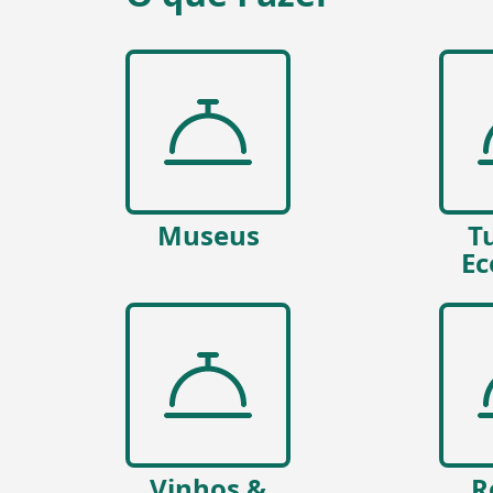
Museus
T
Ec
Vinhos &
R