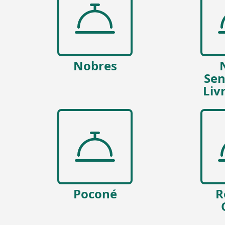
Nobres
Sen
Liv
Poconé
R