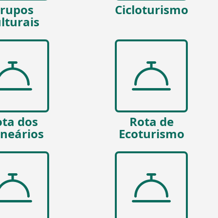
rupos
Cicloturismo
lturais
ta dos
Rota de
lneários
Ecoturismo