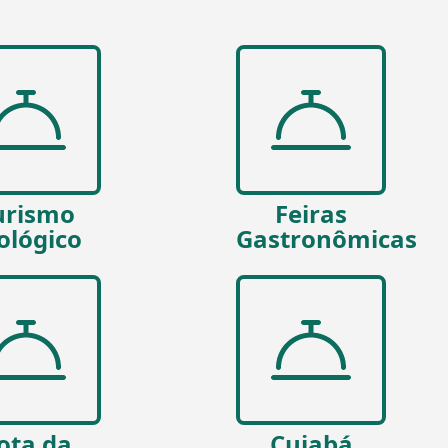
urismo
Feiras
ológico
Gastronômicas
ota da
Cuiabá