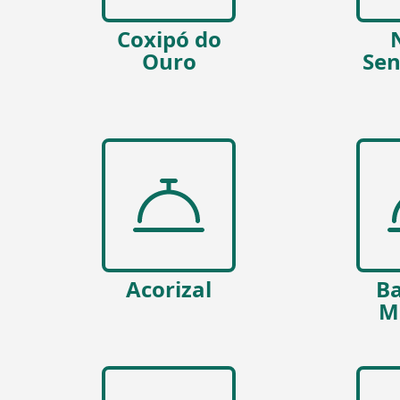
Coxipó do
Ouro
Sen
Acorizal
Ba
M