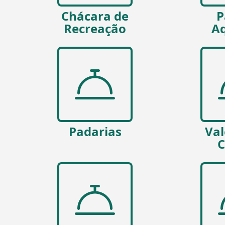
Chácara de
P
Recreação
Aq
Padarias
Val
C