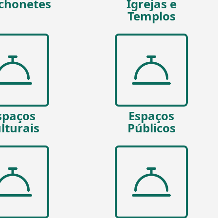
chonetes
Igrejas e
Templos
spaços
Espaços
lturais
Públicos