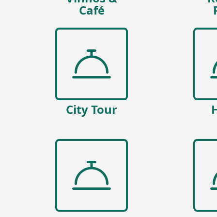
Café
City Tour