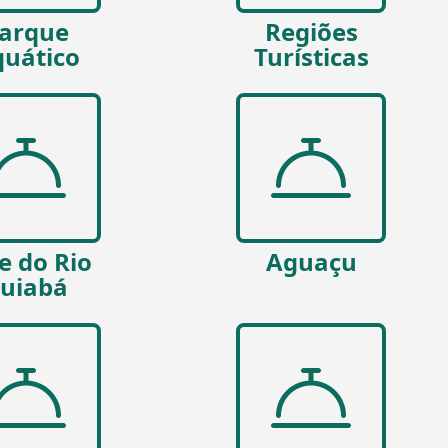
arque
Regiões
uático
Turísticas
e do Rio
Aguaçu
uiabá