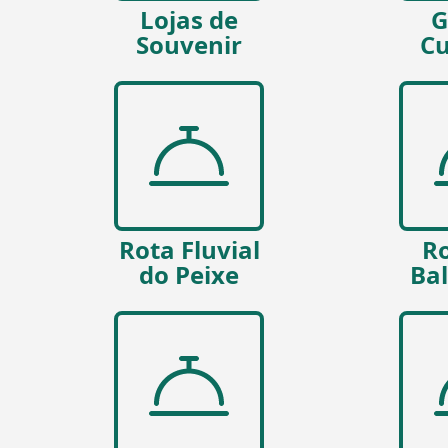
Lojas de
G
Souvenir
Cu
Rota Fluvial
Ro
do Peixe
Ba