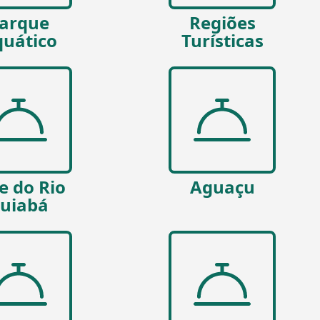
arque
Regiões
uático
Turísticas
e do Rio
Aguaçu
uiabá