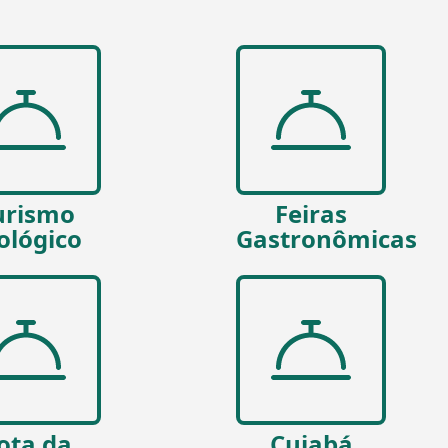
urismo
Feiras
ológico
Gastronômicas
ota da
Cuiabá