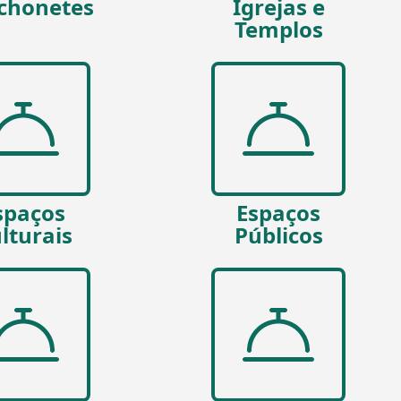
chonetes
Igrejas e
Templos
spaços
Espaços
lturais
Públicos