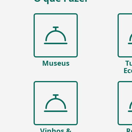
Museus
T
Ec
Vinhos &
R