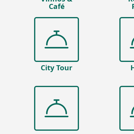
Café
City Tour