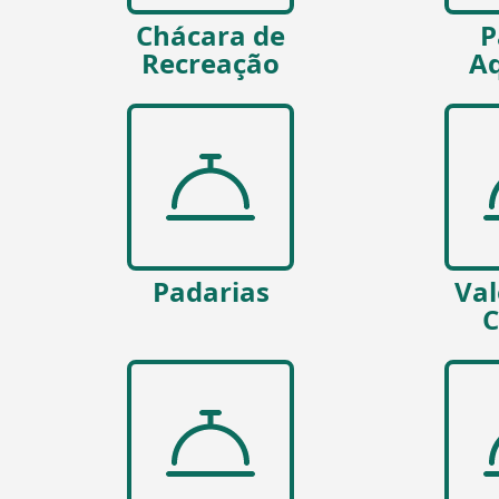
Chácara de
P
Recreação
Aq
Padarias
Val
C