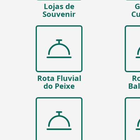
Lojas de
G
Souvenir
Cu
Rota Fluvial
Ro
do Peixe
Ba