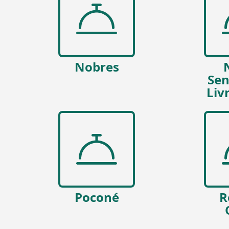
Nobres
Sen
Liv
Poconé
R