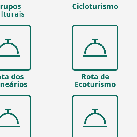
rupos
Cicloturismo
lturais
ta dos
Rota de
lneários
Ecoturismo