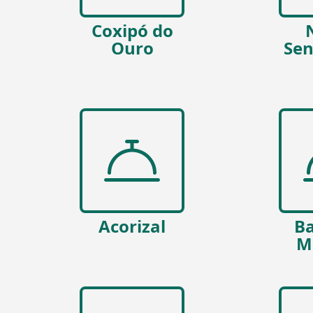
Coxipó do
Ouro
Sen
Acorizal
Ba
M