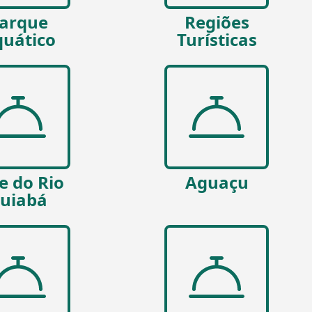
arque
Regiões
uático
Turísticas
e do Rio
Aguaçu
uiabá