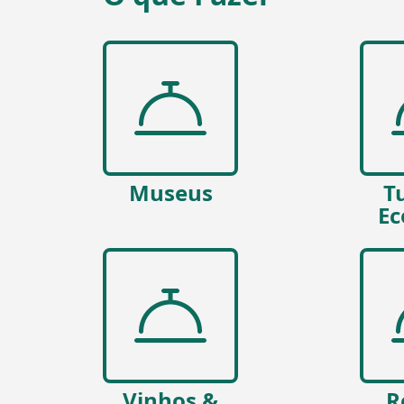
Museus
T
Ec
Vinhos &
R