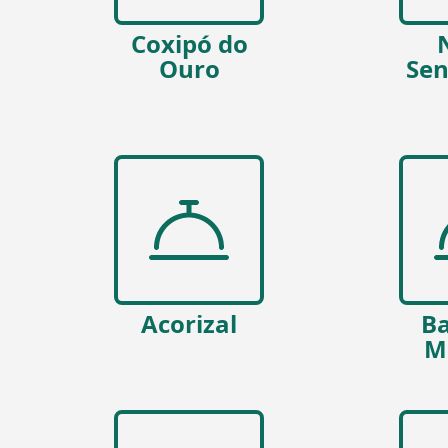
Coxipó do
Ouro
Sen
Acorizal
Ba
M