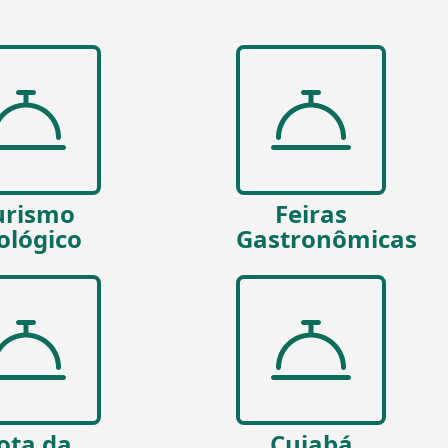
urismo
Feiras
ológico
Gastronômicas
ota da
Cuiabá