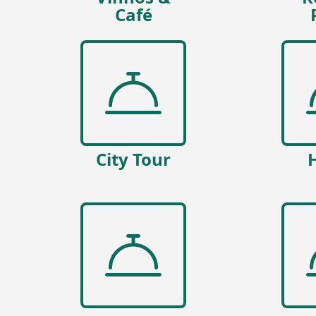
Café
City Tour