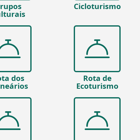
rupos
Cicloturismo
lturais
ta dos
Rota de
lneários
Ecoturismo