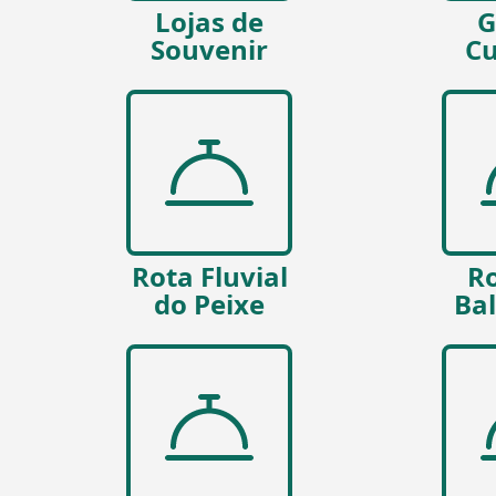
Lojas de
G
Souvenir
Cu
Rota Fluvial
Ro
do Peixe
Ba