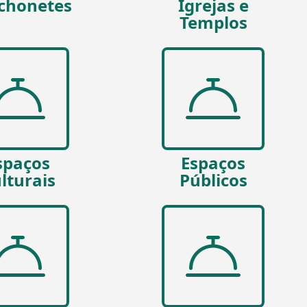
chonetes
Igrejas e
Templos
spaços
Espaços
lturais
Públicos