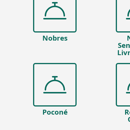
Nobres
Sen
Liv
Poconé
R