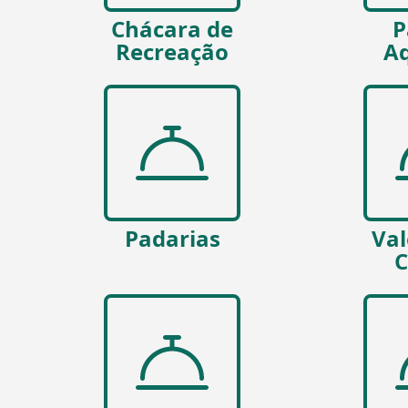
Chácara de
P
Recreação
Aq
Padarias
Val
C