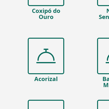
Coxipó do
Ouro
Sen
Acorizal
Ba
M