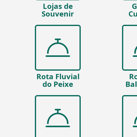
Lojas de
G
Souvenir
Cu
Rota Fluvial
Ro
do Peixe
Ba