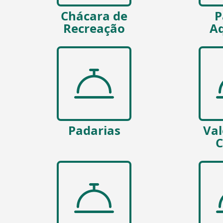
Chácara de
P
Recreação
Aq
Padarias
Val
C