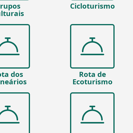
rupos
Cicloturismo
lturais
ta dos
Rota de
lneários
Ecoturismo