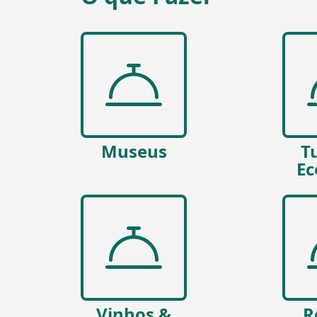
Museus
T
Ec
Vinhos &
R