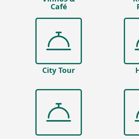
Café
City Tour