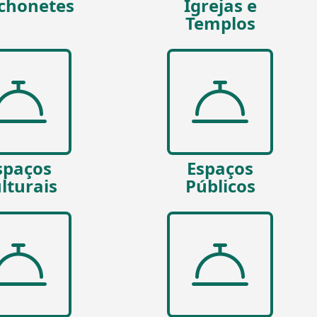
chonetes
Igrejas e
Templos
spaços
Espaços
lturais
Públicos