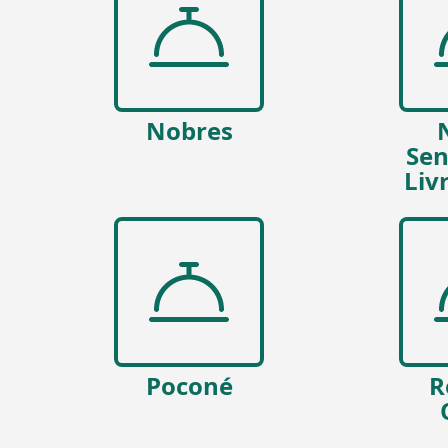
Nobres
Sen
Liv
Poconé
R