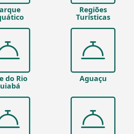
arque
Regiões
uático
Turísticas
e do Rio
Aguaçu
uiabá