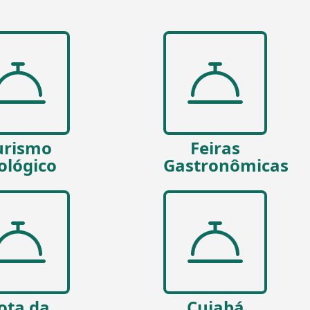
urismo
Feiras
ológico
Gastronômicas
ota da
Cuiabá